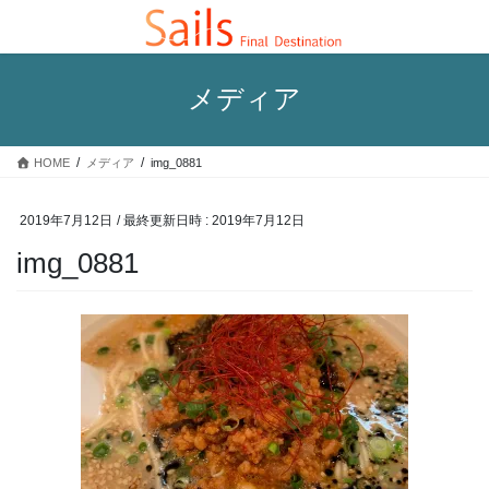
コ
ナ
ン
ビ
テ
ゲ
ン
ー
メディア
ツ
シ
へ
ョ
ス
ン
HOME
メディア
img_0881
キ
に
ッ
移
プ
動
2019年7月12日
/ 最終更新日時 :
2019年7月12日
img_0881