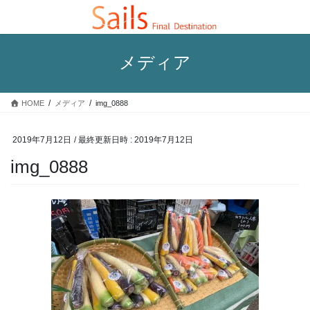
コ
ナ
ン
ビ
テ
ゲ
ン
ー
メディア
ツ
シ
へ
ョ
ス
ン
HOME
メディア
img_0888
キ
に
ッ
移
プ
動
2019年7月12日
/ 最終更新日時 :
2019年7月12日
img_0888