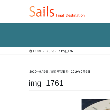
コ
ナ
ン
ビ
テ
ゲ
ン
ー
ツ
シ
へ
ョ
ス
ン
キ
に
ッ
移
HOME
メディア
img_1761
プ
動
2019年9月9日
/ 最終更新日時 :
2019年9月9日
img_1761