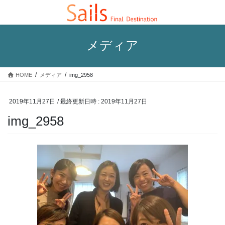
コ
ナ
ン
ビ
テ
ゲ
ン
ー
メディア
ツ
シ
へ
ョ
ス
ン
HOME
メディア
img_2958
キ
に
ッ
移
プ
動
2019年11月27日
/ 最終更新日時 :
2019年11月27日
img_2958