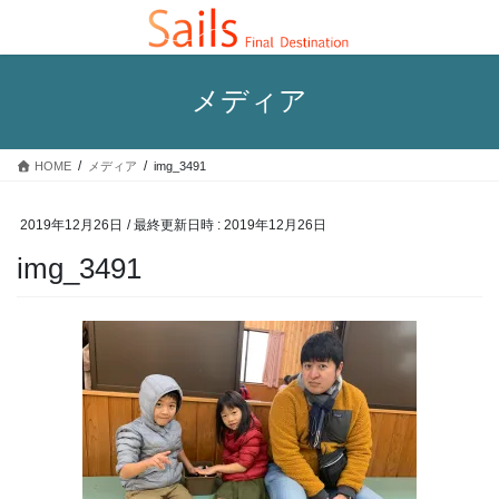
コ
ナ
ン
ビ
テ
ゲ
ン
ー
メディア
ツ
シ
へ
ョ
ス
ン
HOME
メディア
img_3491
キ
に
ッ
移
プ
動
2019年12月26日
/ 最終更新日時 :
2019年12月26日
img_3491