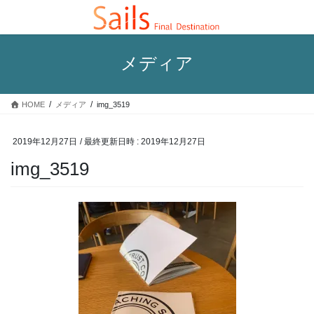
コ
ナ
ン
ビ
テ
ゲ
ン
ー
メディア
ツ
シ
へ
ョ
ス
ン
HOME
メディア
img_3519
キ
に
ッ
移
プ
動
2019年12月27日
/ 最終更新日時 :
2019年12月27日
img_3519