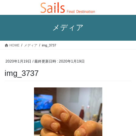
コ
ナ
ン
ビ
テ
ゲ
ン
ー
メディア
ツ
シ
へ
ョ
ス
ン
HOME
メディア
img_3737
キ
に
ッ
移
プ
動
2020年1月19日
/ 最終更新日時 :
2020年1月19日
img_3737