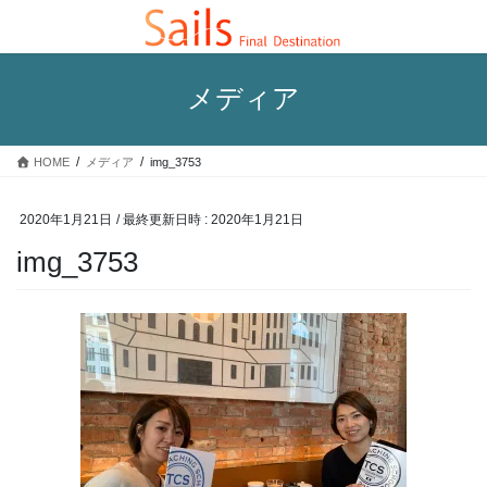
コ
ナ
ン
ビ
テ
ゲ
ン
ー
メディア
ツ
シ
へ
ョ
ス
ン
HOME
メディア
img_3753
キ
に
ッ
移
プ
動
2020年1月21日
/ 最終更新日時 :
2020年1月21日
img_3753