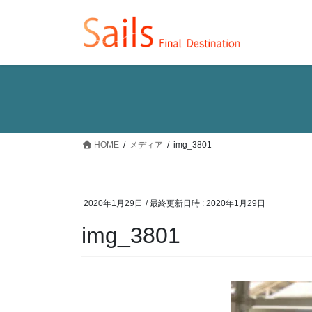
コ
ナ
ン
ビ
テ
ゲ
ン
ー
ツ
シ
へ
ョ
ス
ン
キ
に
ッ
移
HOME
メディア
img_3801
プ
動
2020年1月29日
/ 最終更新日時 :
2020年1月29日
img_3801