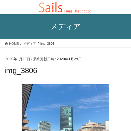
コ
ナ
ン
ビ
テ
ゲ
ン
ー
メディア
ツ
シ
へ
ョ
ス
ン
HOME
メディア
img_3806
キ
に
ッ
移
プ
動
2020年1月29日
/ 最終更新日時 :
2020年1月29日
img_3806