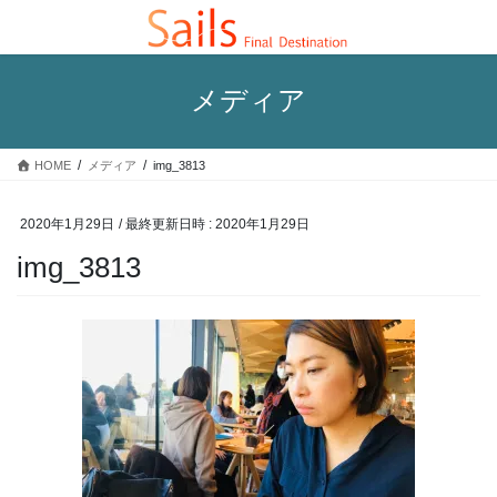
コ
ナ
ン
ビ
テ
ゲ
ン
ー
メディア
ツ
シ
へ
ョ
ス
ン
HOME
メディア
img_3813
キ
に
ッ
移
プ
動
2020年1月29日
/ 最終更新日時 :
2020年1月29日
img_3813