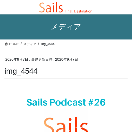
コ
ナ
ン
ビ
テ
ゲ
ン
ー
メディア
ツ
シ
へ
ョ
ス
ン
HOME
メディア
img_4544
キ
に
ッ
移
プ
動
2020年9月7日
/ 最終更新日時 :
2020年9月7日
img_4544