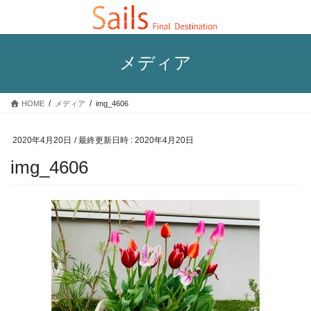
コ
ナ
ン
ビ
テ
ゲ
ン
ー
メディア
ツ
シ
へ
ョ
ス
ン
HOME
メディア
img_4606
キ
に
ッ
移
プ
動
2020年4月20日
/ 最終更新日時 :
2020年4月20日
img_4606