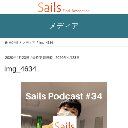
コ
ナ
ン
ビ
テ
ゲ
ン
ー
メディア
ツ
シ
へ
ョ
ス
ン
HOME
メディア
img_4634
キ
に
ッ
移
プ
動
2020年4月23日
/ 最終更新日時 :
2020年4月23日
img_4634