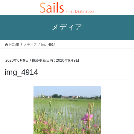
コ
ナ
ン
ビ
テ
ゲ
ン
ー
メディア
ツ
シ
へ
ョ
ス
ン
HOME
メディア
img_4914
キ
に
ッ
移
プ
動
2020年6月9日
/ 最終更新日時 :
2020年6月9日
img_4914