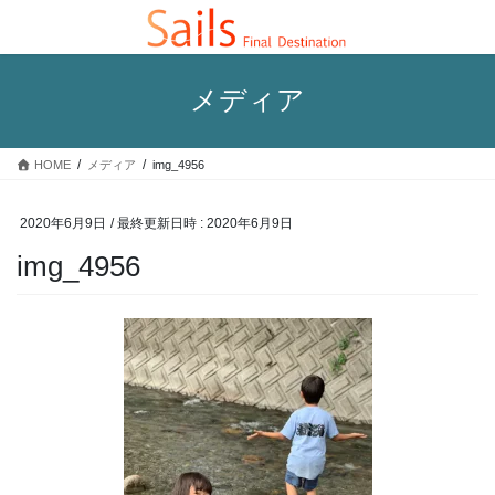
コ
ナ
ン
ビ
テ
ゲ
ン
ー
メディア
ツ
シ
へ
ョ
ス
ン
HOME
メディア
img_4956
キ
に
ッ
移
プ
動
2020年6月9日
/ 最終更新日時 :
2020年6月9日
img_4956