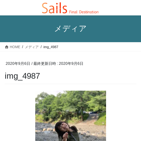
コ
ナ
ン
ビ
テ
ゲ
ン
ー
メディア
ツ
シ
へ
ョ
ス
ン
HOME
メディア
img_4987
キ
に
ッ
移
プ
動
2020年9月6日
/ 最終更新日時 :
2020年9月6日
img_4987