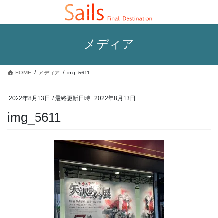
コ
ナ
ン
ビ
テ
ゲ
ン
ー
メディア
ツ
シ
へ
ョ
ス
ン
HOME
メディア
img_5611
キ
に
ッ
移
プ
動
2022年8月13日
/ 最終更新日時 :
2022年8月13日
img_5611