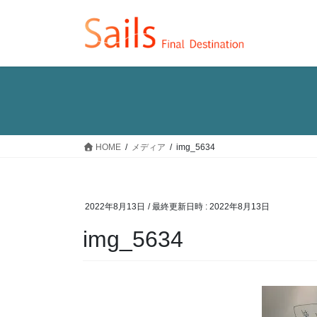
コ
ナ
ン
ビ
テ
ゲ
ン
ー
ツ
シ
へ
ョ
ス
ン
キ
に
ッ
移
HOME
メディア
img_5634
プ
動
2022年8月13日
/ 最終更新日時 :
2022年8月13日
img_5634