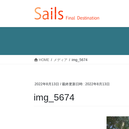
コ
ナ
ン
ビ
テ
ゲ
ン
ー
ツ
シ
へ
ョ
ス
ン
キ
に
ッ
移
HOME
メディア
img_5674
プ
動
2022年8月13日
/ 最終更新日時 :
2022年8月13日
img_5674