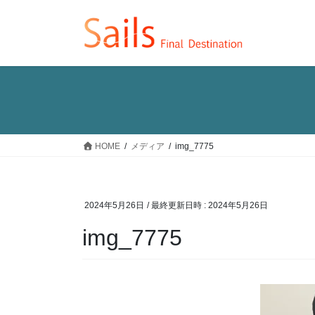
コ
ナ
ン
ビ
テ
ゲ
ン
ー
ツ
シ
へ
ョ
ス
ン
キ
に
ッ
移
HOME
メディア
img_7775
プ
動
2024年5月26日
/ 最終更新日時 :
2024年5月26日
img_7775