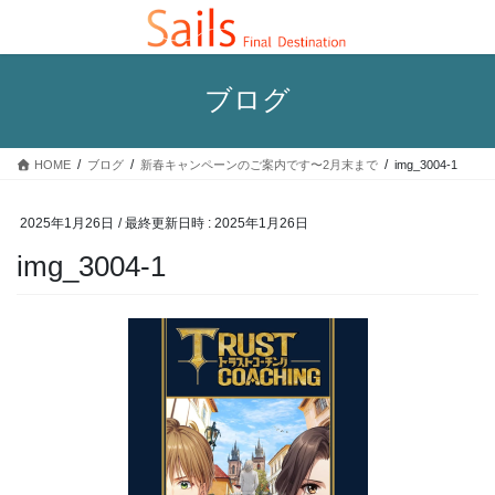
コ
ナ
ン
ビ
テ
ゲ
ン
ー
ブログ
ツ
シ
へ
ョ
ス
ン
HOME
ブログ
新春キャンペーンのご案内です〜2月末まで
img_3004-1
キ
に
ッ
移
プ
動
2025年1月26日
/ 最終更新日時 :
2025年1月26日
img_3004-1