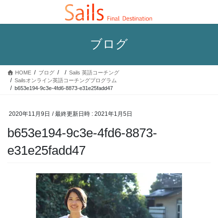
コ
ナ
ン
ビ
テ
ゲ
ン
ー
ブログ
ツ
シ
へ
ョ
ス
ン
HOME
ブログ
Sails 英語コーチング
キ
に
Sailsオンライン英語コーチングプログラム
ッ
移
b653e194-9c3e-4fd6-8873-e31e25fadd47
プ
動
2020年11月9日
/ 最終更新日時 :
2021年1月5日
b653e194-9c3e-4fd6-8873-
e31e25fadd47