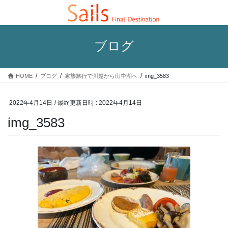
コ
ナ
ン
ビ
テ
ゲ
ン
ー
ブログ
ツ
シ
へ
ョ
ス
ン
HOME
ブログ
家族旅行で川越から山中湖へ
img_3583
キ
に
ッ
移
プ
動
2022年4月14日
/ 最終更新日時 :
2022年4月14日
img_3583