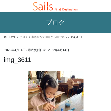
コ
ナ
ン
ビ
テ
ゲ
ン
ー
ブログ
ツ
シ
へ
ョ
ス
ン
HOME
ブログ
家族旅行で川越から山中湖へ
img_3611
キ
に
ッ
移
プ
動
2022年4月14日
/ 最終更新日時 :
2022年4月14日
img_3611