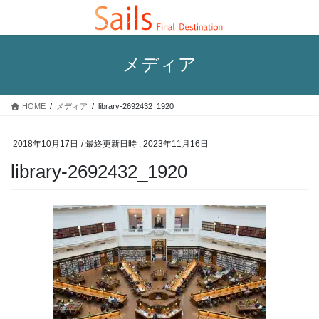
コ
ナ
ン
ビ
テ
ゲ
ン
ー
メディア
ツ
シ
へ
ョ
ス
ン
HOME
メディア
library-2692432_1920
キ
に
ッ
移
プ
動
2018年10月17日
/ 最終更新日時 :
2023年11月16日
library-2692432_1920