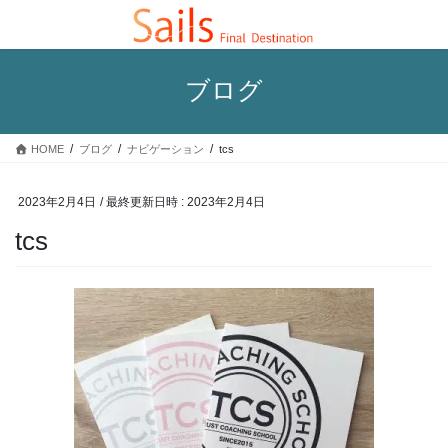
コ
ナ
ン
ビ
テ
ゲ
ン
ー
ブログ
ツ
シ
へ
ョ
ス
ン
HOME
ブログ
ナビゲーション
tcs
キ
に
ッ
移
プ
動
2023年2月4日
/ 最終更新日時 :
2023年2月4日
tcs