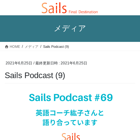
コ
ナ
ン
ビ
テ
ゲ
ン
ー
メディア
ツ
シ
へ
ョ
ス
ン
HOME
メディア
Sails Podcast (9)
キ
に
ッ
移
プ
動
2021年6月25日
/ 最終更新日時 :
2021年6月25日
Sails Podcast (9)