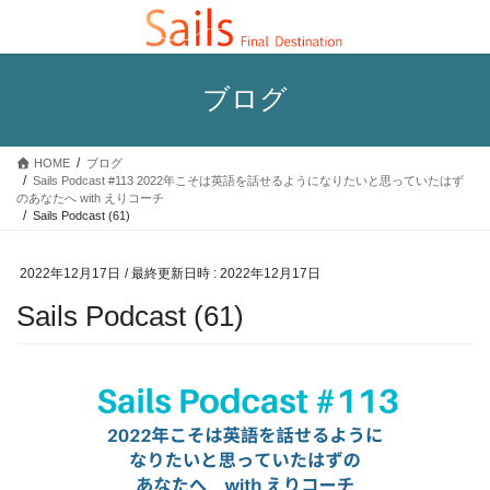
コ
ナ
ン
ビ
テ
ゲ
ン
ー
ブログ
ツ
シ
へ
ョ
ス
ン
HOME
ブログ
キ
に
Sails Podcast #113 2022年こそは英語を話せるようになりたいと思っていたはず
ッ
移
のあなたへ with えりコーチ
プ
動
Sails Podcast (61)
2022年12月17日
/ 最終更新日時 :
2022年12月17日
Sails Podcast (61)