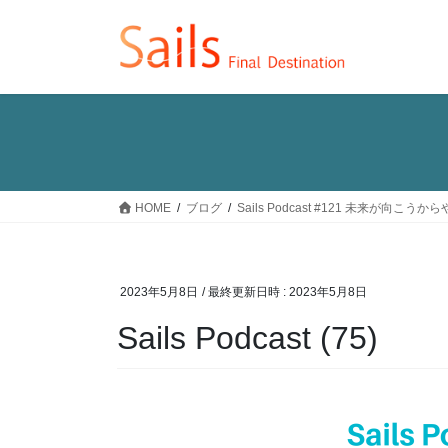
コ
ナ
ン
ビ
テ
ゲ
ン
ー
ツ
シ
へ
ョ
ス
ン
キ
に
ッ
移
HOME
ブログ
Sails Podcast #121 未来が向こう
プ
動
2023年5月8日
/ 最終更新日時 :
2023年5月8日
Sails Podcast (75)