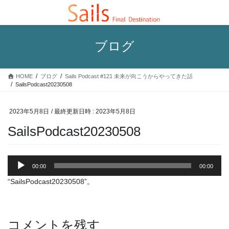
コ
ナ
ン
ビ
テ
ゲ
ン
ー
ブログ
ツ
シ
へ
ョ
ス
ン
HOME
ブログ
Sails Podcast #121 未来が向こうからやってきた話
キ
に
SailsPodcast20230508
ッ
移
プ
動
2023年5月8日
/ 最終更新日時 :
2023年5月8日
SailsPodcast20230508
音
00:00
00:00
声
プ
“SailsPodcast20230508”。
レ
ー
ヤ
コメントを残す
ー