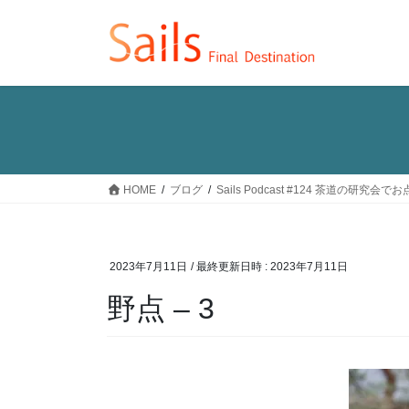
コ
ナ
ン
ビ
テ
ゲ
ン
ー
ツ
シ
へ
ョ
ス
ン
キ
に
ッ
移
HOME
ブログ
Sails Podcast #124 茶道の研
プ
動
2023年7月11日
/ 最終更新日時 :
2023年7月11日
野点 – 3