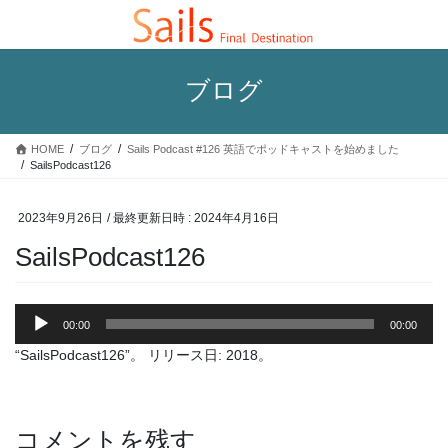
コ
ナ
ン
ビ
テ
ゲ
ン
ー
ブログ
ツ
シ
へ
ョ
ス
ン
HOME
ブログ
Sails Podcast #126 英語でポッドキャストを始めました
キ
に
SailsPodcast126
ッ
移
プ
動
2023年9月26日
/ 最終更新日時 :
2024年4月16日
SailsPodcast126
音
00:00
00:00
声
プ
“SailsPodcast126”。 リリース日: 2018。
レ
ー
ヤ
コメントを残す
ー