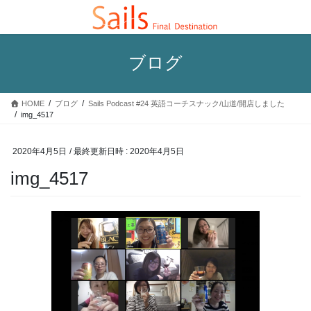
コ
ナ
ン
ビ
テ
ゲ
ン
ー
ブログ
ツ
シ
へ
ョ
ス
ン
HOME
ブログ
Sails Podcast #24 英語コーチスナック/山道/開店しました
キ
に
img_4517
ッ
移
プ
動
2020年4月5日
/ 最終更新日時 :
2020年4月5日
img_4517