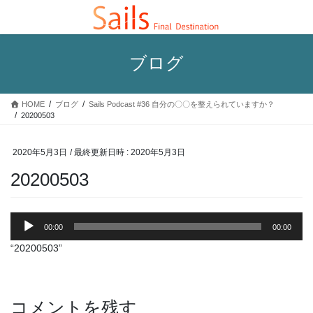
コ
ナ
ン
ビ
テ
ゲ
ン
ー
ブログ
ツ
シ
へ
ョ
ス
ン
HOME
ブログ
Sails Podcast #36 自分の〇〇を整えられていますか？
キ
に
20200503
ッ
移
プ
動
2020年5月3日
/ 最終更新日時 :
2020年5月3日
20200503
音
00:00
00:00
声
プ
“20200503”
レ
ー
ヤ
コメントを残す
ー