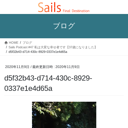
コ
ナ
ン
ビ
テ
ゲ
ン
ー
ブログ
ツ
シ
へ
ョ
ス
ン
HOME
ブログ
キ
に
Sails Podcast #47 私は大変な幸せ者です【37歳になりました】
ッ
移
d5f32b43-d714-430c-8929-0337e1e4d65a
プ
動
2020年11月9日
/ 最終更新日時 :
2020年11月9日
d5f32b43-d714-430c-8929-
0337e1e4d65a