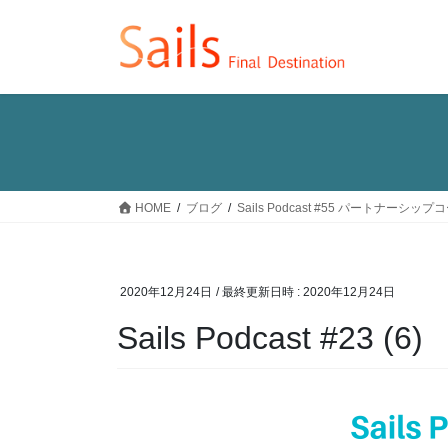
コ
ナ
ン
ビ
テ
ゲ
ン
ー
ツ
シ
へ
ョ
ス
ン
キ
に
ッ
移
HOME
ブログ
Sails Podcast #55 パートナ
プ
動
2020年12月24日
/ 最終更新日時 :
2020年12月24日
Sails Podcast #23 (6)