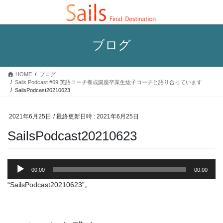
コ
ナ
ン
ビ
テ
ゲ
ン
ー
ブログ
ツ
シ
へ
ョ
ス
ン
HOME
ブログ
キ
に
Sails Podcast #69 英語コーチ養成講座卒業生紘子コーチと語り合っています
ッ
移
SailsPodcast20210623
プ
動
2021年6月25日
/ 最終更新日時 :
2021年6月25日
SailsPodcast20210623
音
00:00
00:00
声
プ
“SailsPodcast20210623”。
レ
ー
ヤ