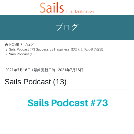
コ
ナ
ン
ビ
テ
ゲ
ン
ー
ブログ
ツ
シ
へ
ョ
ス
ン
HOME
ブログ
キ
に
Sails Podcast #73 Success vs Happiness 成功としあわせの定義
ッ
移
Sails Podcast (13)
プ
動
2021年7月16日
/ 最終更新日時 :
2021年7月16日
Sails Podcast (13)