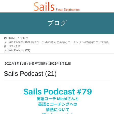
コ
ナ
ン
ビ
テ
ゲ
ン
ー
ブログ
ツ
シ
へ
ョ
ス
ン
HOME
ブログ
キ
に
Sails Podcast #79 英語コーチMichiさんと英語とコーチングへの情熱について語り
ッ
移
合っています
プ
動
Sails Podcast (21)
2021年8月31日
/ 最終更新日時 :
2021年8月31日
Sails Podcast (21)