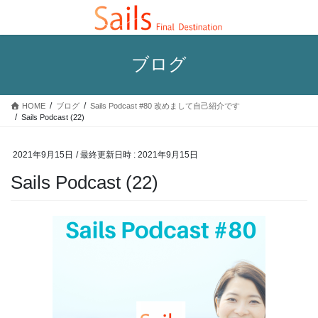
コ
ナ
ン
ビ
テ
ゲ
ン
ー
ブログ
ツ
シ
へ
ョ
ス
ン
HOME
ブログ
Sails Podcast #80 改めまして自己紹介です
キ
に
Sails Podcast (22)
ッ
移
プ
動
2021年9月15日
/ 最終更新日時 :
2021年9月15日
Sails Podcast (22)