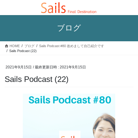
コ
ナ
ン
ビ
テ
ゲ
ン
ー
ブログ
ツ
シ
へ
ョ
ス
ン
HOME
ブログ
Sails Podcast #80 改めまして自己紹介です
キ
に
Sails Podcast (22)
ッ
移
プ
動
2021年9月15日
/ 最終更新日時 :
2021年9月15日
Sails Podcast (22)