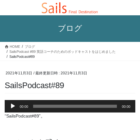
コ
ナ
ン
ビ
テ
ゲ
ン
ー
ブログ
ツ
シ
へ
ョ
ス
ン
HOME
ブログ
キ
に
SailsPodcast #89 英語コーチのためのポッドキャストをはじめました
ッ
移
SailsPodcast#89
プ
動
2021年11月3日
/ 最終更新日時 :
2021年11月3日
SailsPodcast#89
音
00:00
00:00
声
プ
“SailsPodcast#89”。
レ
ー
ヤ