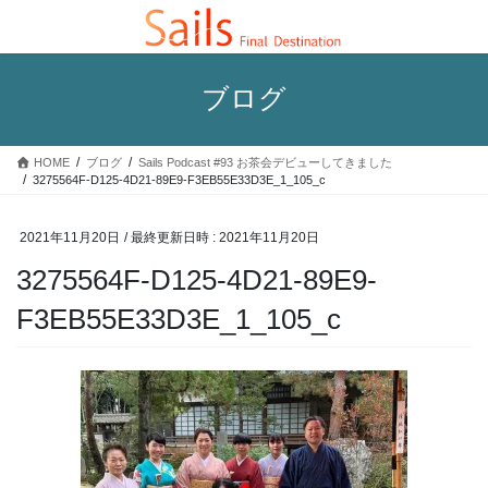
コ
ナ
ン
ビ
テ
ゲ
ン
ー
ブログ
ツ
シ
へ
ョ
ス
ン
HOME
ブログ
Sails Podcast #93 お茶会デビューしてきました
キ
に
3275564F-D125-4D21-89E9-F3EB55E33D3E_1_105_c
ッ
移
プ
動
2021年11月20日
/ 最終更新日時 :
2021年11月20日
3275564F-D125-4D21-89E9-
F3EB55E33D3E_1_105_c