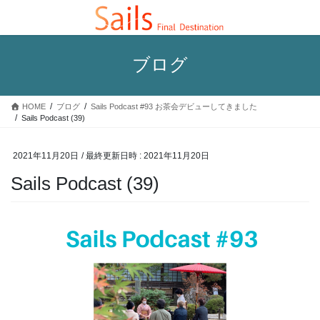
コ
ナ
ン
ビ
テ
ゲ
ン
ー
ブログ
ツ
シ
へ
ョ
ス
ン
HOME
ブログ
Sails Podcast #93 お茶会デビューしてきました
キ
に
Sails Podcast (39)
ッ
移
プ
動
2021年11月20日
/ 最終更新日時 :
2021年11月20日
Sails Podcast (39)