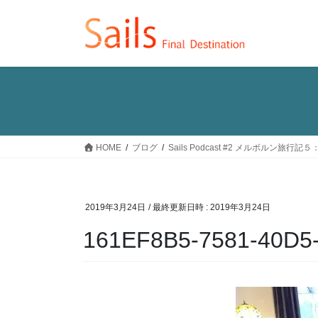
コ
ナ
ン
ビ
テ
ゲ
ン
ー
ツ
シ
へ
ョ
ス
ン
キ
に
ッ
移
HOME
ブログ
Sails Podcast #2 メルボルン
プ
動
2019年3月24日
/ 最終更新日時 :
2019年3月24日
161EF8B5-7581-40D5