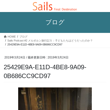
コ
ナ
ン
ビ
テ
ゲ
ン
ー
ブログ
ツ
シ
へ
ョ
ス
ン
HOME
ブログ
キ
に
Sails Podcast #2 メルボルン旅行記５：子どもたちはどうだったのか？
ッ
移
25429E9A-E11D-4BE8-9A09-0B686CC9CD97
プ
動
2019年3月24日
/ 最終更新日時 :
2019年3月24日
25429E9A-E11D-4BE8-9A09-
0B686CC9CD97