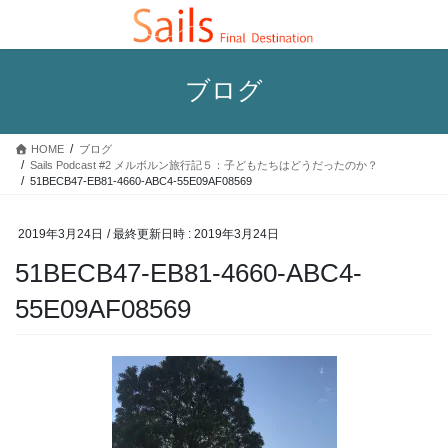
コ
ナ
ン
ビ
テ
ゲ
ン
ー
ブログ
ツ
シ
へ
ョ
ス
ン
HOME
ブログ
キ
に
Sails Podcast #2 メルボルン旅行記５：子どもたちはどうだったのか？
ッ
移
51BECB47-EB81-4660-ABC4-55E09AF08569
プ
動
2019年3月24日
/ 最終更新日時 :
2019年3月24日
51BECB47-EB81-4660-ABC4-
55E09AF08569