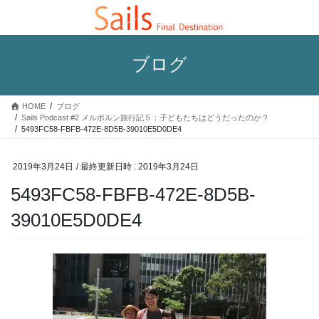
コ
ナ
ン
ビ
テ
ゲ
ン
ー
ブログ
ツ
シ
へ
ョ
ス
ン
HOME
ブログ
キ
に
Sails Podcast #2 メルボルン旅行記５：子どもたちはどうだったのか？
ッ
移
5493FC58-FBFB-472E-8D5B-39010E5D0DE4
プ
動
2019年3月24日
/ 最終更新日時 :
2019年3月24日
5493FC58-FBFB-472E-8D5B-
39010E5D0DE4