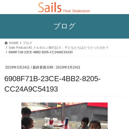
コ
ナ
ン
ビ
テ
ゲ
ン
ー
ブログ
ツ
シ
へ
ョ
ス
ン
HOME
ブログ
キ
に
Sails Podcast #2 メルボルン旅行記５：子どもたちはどうだったのか？
ッ
移
6908F71B-23CE-4BB2-8205-CC24A9C54193
プ
動
2019年3月24日
/ 最終更新日時 :
2019年3月24日
6908F71B-23CE-4BB2-8205-
CC24A9C54193